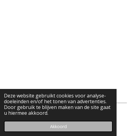
Deze website gebruikt cookies voor analyse-
doeleinden en/of het tonen van advertenties.
Door gebruik te blijven maken van de site gaat
u hiermee akkoord.
© 2021 - 2026 Digitaal Hulpplein Hoogland
Powered by
JouwWeb
Akkoord